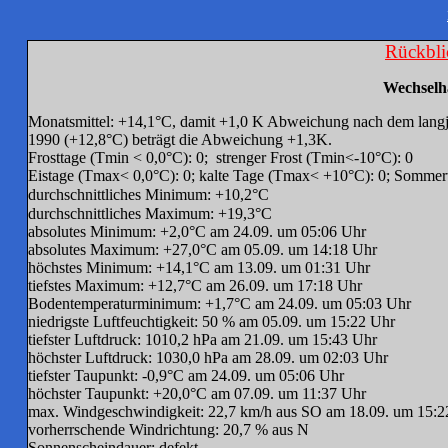
Rückbli
Wechselha
Monatsmittel: +14,1°C, damit +1,0 K Abweichung nach dem langj
1990 (+12,8°C) beträgt die Abweichung +1,3K.
Frosttage (Tmin < 0,0°C): 0; strenger Frost (Tmin<-10°C): 0
Eistage (Tmax< 0,0°C): 0; kalte Tage (Tmax< +10°C): 0; Somme
durchschnittliches Minimum: +10,2°C
durchschnittliches Maximum: +19,3°C
absolutes Minimum: +2,0°C am 24.09. um 05:06 Uhr
absolutes Maximum: +27,0°C am 05.09. um 14:18 Uhr
höchstes Minimum: +14,1°C am 13.09. um 01:31 Uhr
tiefstes Maximum: +12,7°C am 26.09. um 17:18 Uhr
Bodentemperaturminimum: +1,7°C am 24.09. um 05:03 Uhr
niedrigste Luftfeuchtigkeit: 50 % am 05.09. um 15:22 Uhr
tiefster Luftdruck: 1010,2 hPa am 21.09. um 15:43 Uhr
höchster Luftdruck: 1030,0 hPa am 28.09. um 02:03 Uhr
tiefster Taupunkt: -0,9°C am 24.09. um 05:06 Uhr
höchster Taupunkt: +20,0°C am 07.09. um 11:37 Uhr
max. Windgeschwindigkeit: 22,7 km/h aus SO am 18.09. um 15:2
vorherrschende Windrichtung: 20,7 % aus N
Sonnenscheindauer: defekt