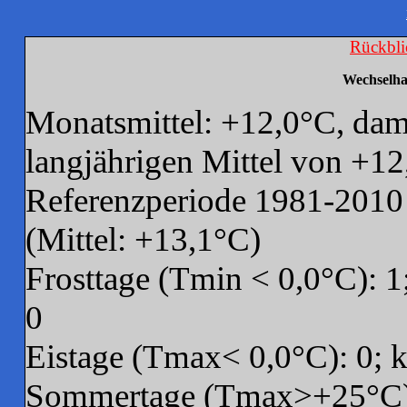
Rückbli
Wechselha
Monatsmittel: +12,0°C, da
langjährigen Mittel von +12
Referenzperiode 1981-2010 
(Mittel: +13,1°C)
Frosttage (Tmin < 0,0°C): 1
0
Eistage (Tmax< 0,0°C): 0; 
Sommertage (Tmax>+25°C):