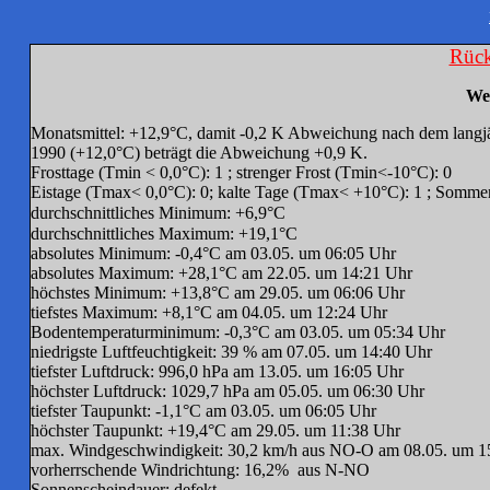
Rück
Wec
Monatsmittel: +12,9°C, damit -0,2 K Abweichung nach dem langj
1990 (+12,0°C) beträgt die Abweichung +0,9 K.
Frosttage (Tmin < 0,0°C): 1 ; strenger Frost (Tmin<-10°C): 0
Eistage (Tmax< 0,0°C): 0; kalte Tage (Tmax< +10°C): 1 ; Somm
durchschnittliches Minimum: +6,9°C
durchschnittliches Maximum: +19,1°C
absolutes Minimum: -0,4°C am 03.05. um 06:05 Uhr
absolutes Maximum: +28,1°C am 22.05. um 14:21 Uhr
höchstes Minimum: +13,8°C am 29.05. um 06:06 Uhr
tiefstes Maximum: +8,1°C am 04.05. um 12:24 Uhr
Bodentemperaturminimum: -0,3°C am 03.05. um 05:34 Uhr
niedrigste Luftfeuchtigkeit: 39 % am 07.05. um 14:40 Uhr
tiefster Luftdruck: 996,0 hPa am 13.05. um 16:05 Uhr
höchster Luftdruck: 1029,7 hPa am 05.05. um 06:30 Uhr
tiefster Taupunkt: -1,1°C am 03.05. um 06:05 Uhr
höchster Taupunkt: +19,4°C am 29.05. um 11:38 Uhr
max. Windgeschwindigkeit: 30,2 km/h aus NO-O am 08.05. um 1
vorherrschende Windrichtung: 16,2% aus N-NO
Sonnenscheindauer: defekt