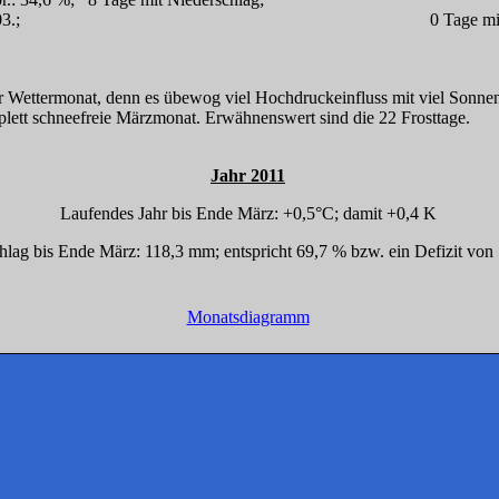
0 mm am 17.03.; 0 Tage mit Schneedeck
r Wettermonat, denn es übewog viel Hochdruckeinfluss mit viel Sonn
mplett schneefreie Märzmonat. Erwähnenswert sind die 22 Frosttage.
Jahr 2011
Laufendes Jahr bis Ende März: +0,5°C; damit +0,4 K
hlag bis Ende März: 118,3 mm; entspricht 69,7 % bzw. ein Defizit vo
Monatsdiagramm