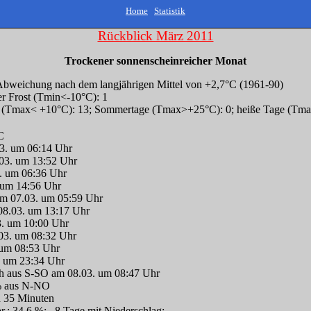
Home
Statistik
Rückblick März 2011
Trockener sonnenscheinreicher Monat
Abweichung nach dem langjährigen Mittel von +2,7°C (1961-90)
ger Frost (Tmin<-10°C): 1
ge (Tmax< +10°C): 13; Sommertage (Tmax>+25°C): 0; heiße Tage (Tm
C
3. um 06:14 Uhr
03. um 13:52 Uhr
. um 06:36 Uhr
 um 14:56 Uhr
m 07.03. um 05:59 Uhr
 08.03. um 13:17 Uhr
3. um 10:00 Uhr
.03. um 08:32 Uhr
. um 08:53 Uhr
. um 23:34 Uhr
h aus S-SO am 08.03. um 08:47 Uhr
 % aus N-NO
d 35 Minuten
4 mm entspr.: 34,6 %; 8 Tage mit Niederschla