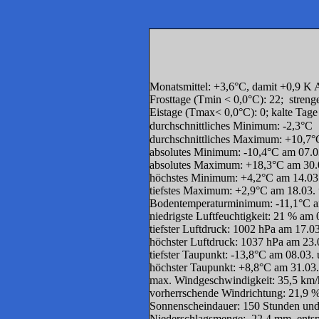
Monatsmittel: +3,6°C, damit +0,9 K 
Frosttage (Tmin < 0,0°C): 22; stren
Eistage (Tmax< 0,0°C): 0; kalte Ta
durchschnittliches Minimum: -2,3°C
durchschnittliches Maximum: +10,7°
absolutes Minimum: -10,4°C am 07.0
absolutes Maximum: +18,3°C am 30.
höchstes Minimum: +4,2°C am 14.03
tiefstes Maximum: +2,9°C am 18.03.
Bodentemperaturminimum: -11,1°C a
niedrigste Luftfeuchtigkeit: 21 % am
tiefster Luftdruck: 1002 hPa am 17.0
höchster Luftdruck: 1037 hPa am 23
tiefster Taupunkt: -13,8°C am 08.03
höchster Taupunkt: +8,8°C am 31.03
max. Windgeschwindigkeit: 35,5 km/
vorherrschende Windrichtung: 21,9
Sonnenscheindauer: 150 Stunden un
Niederschlagsmenge: 22,