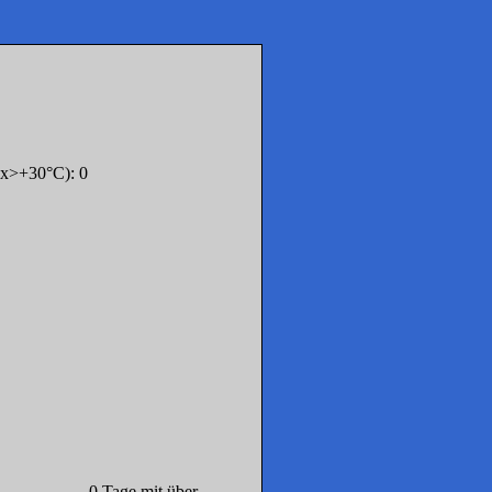
ax>+30°C): 0
g; 0 Tage mit über