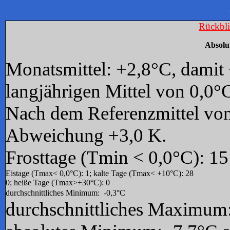
Rückbl
Absolu
Monatsmittel: +2,8°C, dami
langjährigen Mittel
Nach dem Referenzmittel von
Abweichung +3,0 K.
Frosttage (Tmin < 0,0°C): 15
Eistage (Tmax< 0,0°C): 1; kalte Tage (
0; heiße Tage (Tmax>+30°C): 0
durchschnittliches Minimum: -0,3°C
durchschnittliches Maximum