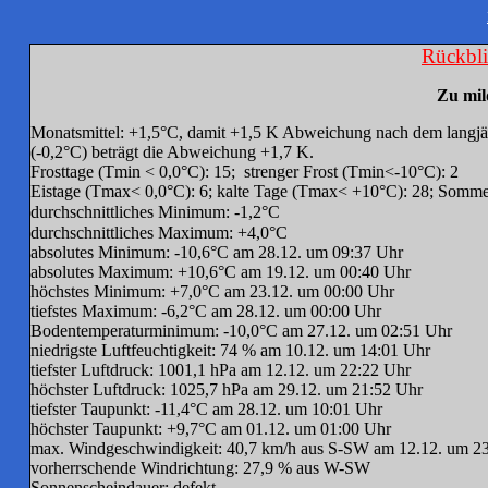
Rückbl
Zu mild
Monatsmittel: +1,5°C, damit +1,5 K Abweichung nach dem langjä
(-0,2°C) beträgt die Abweichung +1,7 K.
Frosttage (Tmin < 0,0°C): 15; strenger Frost (Tmin<-10°C): 2
Eistage (Tmax< 0,0°C): 6; kalte Tage (Tmax< +10°C): 28; Somm
durchschnittliches Minimum: -1,2°C
durchschnittliches Maximum: +4,0°C
absolutes Minimum: -10,6°C am 28.12. um 09:37 Uhr
absolutes Maximum: +10,6°C am 19.12. um 00:40 Uhr
höchstes Minimum: +7,0°C am 23.12. um 00:00 Uhr
tiefstes Maximum: -6,2°C am 28.12. um 00:00 Uhr
Bodentemperaturminimum: -10,0°C am 27.12. um 02:51 Uhr
niedrigste Luftfeuchtigkeit: 74 % am 10.12. um 14:01 Uhr
tiefster Luftdruck: 1001,1 hPa am 12.12. um 22:22 Uhr
höchster Luftdruck: 1025,7 hPa am 29.12. um 21:52 Uhr
tiefster Taupunkt: -11,4°C am 28.12. um 10:01 Uhr
höchster Taupunkt: +9,7°C am 01.12. um 01:00 Uhr
max. Windgeschwindigkeit: 40,7 km/h aus S-SW am 12.12. um 2
vorherrschende Windrichtung: 27,9 % aus W-SW
Sonnenscheindauer: defekt