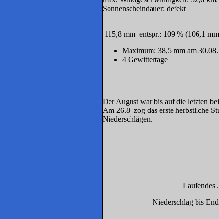
Sonnenscheindauer: defekt
115,8 mm entspr.: 109 % (106,1 mm a
Maximum: 38,5 mm am 30.08.
4
G
ewittertage
Der August war bis auf die letzten b
Am 26.8. zog das erste herbstliche S
Niederschlägen.
Laufendes 
Niederschlag bis End