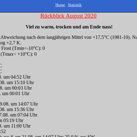
Home
Statistik
Rückblick August 2020
Viel zu warm, trocken und am Ende nass!
K Abweichung nach dem langjährigen Mittel von +17,5°C (1981-10). N
ung +2,7 K.
r Frost (Tmin<-10°C): 0
): 0; kalte Tage (Tmax< +10°C): 0 Sommer
C
C
8. um 04:52 Uhr
08. um 15:10 Uhr
8. um 00:03 Uhr
. um 00:01 Uhr
09.08. um 14:07 Uhr
.08. um 15:36 Uhr
7.08. um 07:04 Uhr
um 05:19 Uhr
+20,0°C am 12.08. um 11:00 Uhr tief
:52
h aus S am 21.08. um 14:07 Uhr; 25,0 % aus SW