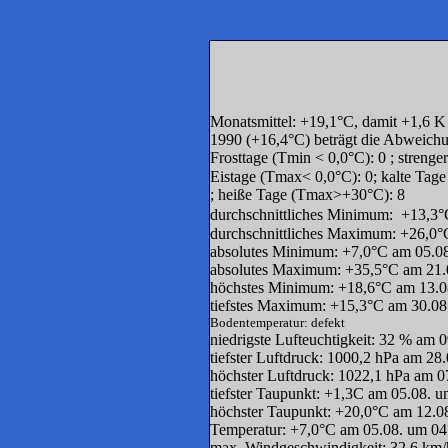
Monatsmittel: +19,1°C, damit +1,6 
1990 (+16,4°C) beträgt die Abweich
Frosttage (Tmin < 0,0°C): 0 ; strenge
Eistage (Tmax< 0,0°C
; heiße Tage (Tmax>+30°C): 8
durchschnittliches Minimum: +13,3°
durchschnittliches Maximum: +26,0°
absolutes Minimum: +7,0°C am 05.0
absolutes Maximum: +35,5°C am 21.
höchstes Minimum: +18,6°C am 13.0
tiefstes Maximum: +15,3°C am 30.08
Bodentemperatur: defekt
niedrigste Lufteuchtigkeit: 32 % am 
tiefster Luftdruck: 1000,2 hPa am 28
höchster Luftdruck: 1022,1 hPa am 0
tiefster Taupunkt: +1,3C am 05.08. 
höchster Taupunkt: 
Temperatur: +7,0°C am 05.08. um 04
max. Windgeschwindigkeit: 32,6 km/