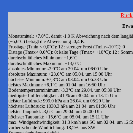
Rückb
Etwas
Monatsmittel: +7,0°C, damit -1,0 K Abweichung nach dem langjä
(+6,6°C) beträgt die Abweichung -0,4 K.
Frosttage (Tmin < 0,0°C): 12 ; strenger Frost (Tmin<-10°C): 0
Eistage (Tmax< 0,0°C): 0; kalte Tage (Tmax< +10°C): 12 ; Som
durchschnittliches Minimum: +1,6°C
durchschnittliches Maximum: +13,0°C
absolutes Minimum: -2,9°C am 29.04. um 06:00 Uhr
absolutes Maximum: +23,6°C am 05.04. um 15:00 Uhr
höchstes Minimum: +7,3°C am 03.04. um 06:33 Uhr
tiefstes Maximum: +6,1°C am 01.04. um 16:50 Uhr
Bodentemperaturminimum: -3,3°C am 29.04. um 05:39 Uhr
niedrigste Luftfeuchtigkeit: 41 % am 30.04. um 13:15 Uhr
tiefster Luftdruck: 999,0 hPa am 26.04. um 05:29 Uhr
höchster Luftdruck: 1030,3 hPa am 21.04. um 01:36 Uhr
tiefster Taupunkt: -3,6°C am 29.04. um 06:00 Uhr
höchster Taupunkt: +15,6°C am 05.04. um 15:11 Uhr
max. Windgeschwindigkeit: 31,3 km/h aus SO am 02.04. um 12:5
vorherrschende Windrichtung: 18,5% aus SW
Sonnenscheindauer: defekt